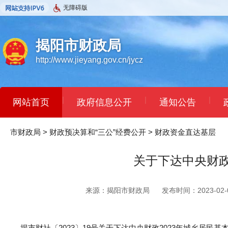
无障碍版
揭阳市财政局
http://www.jieyang.gov.cn/jycz
|
|
|
网站首页
政府信息公开
通知公告
市财政局
>
财政预决算和“三公”经费公开
>
财政资金直达基层
关于下达中央财政
来源：揭阳市财政局
发布时间：2023-02-0
揭市财社〔2023〕19号关于下达中央财政2023年城乡居民基本