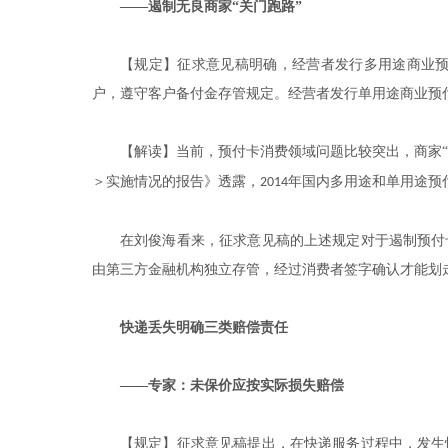
——遏制无良商家“关门跑路”
【规定】征求意见稿明确，经营者发行多用途商业
户，遵守客户备付金存管规定。经营者发行单用途商业预
【解读】当前，预付卡消费领域问题比较突出，商家“
＞实施情况的报告》透露，
年国内多用途和单用途预
2014
在刘俊海看来，征求意见稿的上述规定对于遏制预付
由第三方金融机构独立存管，经过消费者签字确认才能划走
快递丢失明确三类赔偿责任
——专家：未保价应按实际损失赔偿
【规定】征求意见稿提出，在快递服务过程中，发生