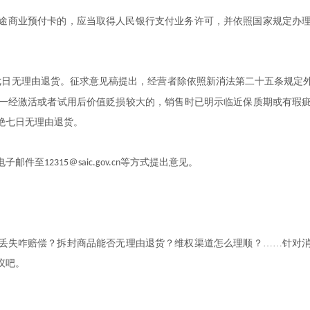
途商业预付卡的，应当取得人民银行支付业务许可，并依照国家规定办
七日无理由退货。征求意见稿提出，经营者除依照新消法第二十五条规定
一经激活或者试用后价值贬损较大的，销售时已明示临近保质期或有瑕
绝七日无理由退货。
电子邮件至
＠
等方式提出意见。
12315
saic.gov.cn
丢失咋赔偿？拆封商品能否无理由退货？维权渠道怎么理顺？……针对
议吧。