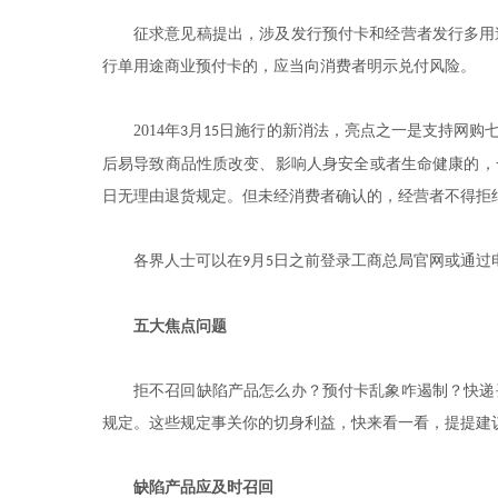
征求意见稿提出，涉及发行预付卡和经营者发行多用
行单用途商业预付卡的，应当向消费者明示兑付风险。
2014年
月
日施行的新消法，亮点之一是支持网购
3
15
后易导致商品性质改变、影响人身安全或者生命健康的，
日无理由退货规定。但未经消费者确认的，经营者不得拒
各界人士可以在
月
日之前登录工商总局官网或通过
9
5
五大焦点问题
拒不召回缺陷产品怎么办？预付卡乱象咋遏制？快递
规定。这些规定事关你的切身利益，快来看一看，提提建
缺陷产品应及时召回