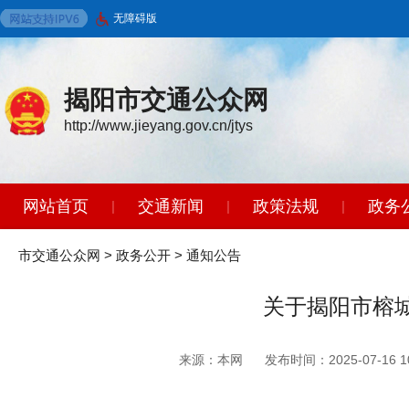
无障碍版
揭阳市交通公众网
http://www.jieyang.gov.cn/jtys
网站首页
交通新闻
政策法规
政务
|
|
|
智能问答
|
市交通公众网
>
政务公开
>
通知公告
关于揭阳市榕
来源：本网
发布时间：2025-07-16 10