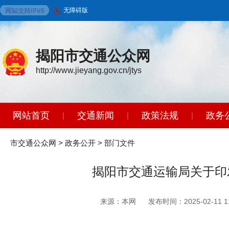
无障碍版
揭阳市交通公众网
http://www.jieyang.gov.cn/jtys
网站首页
交通新闻
政策法规
政务
|
|
|
智能问答
|
市交通公众网
>
政务公开
>
部门文件
揭阳市交通运输局关于印
来源：本网
发布时间：2025-02-11 11