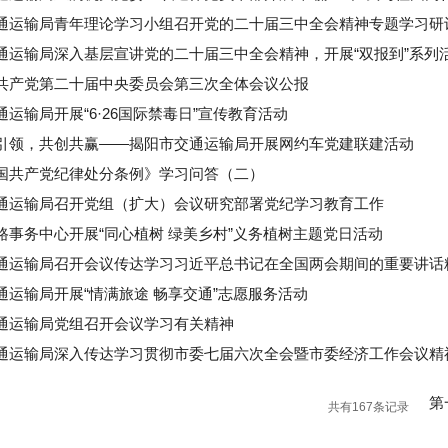
通运输局青年理论学习小组召开党的二十届三中全会精神专题学习研
通运输局深入基层宣讲党的二十届三中全会精神，开展“双报到”系列
共产党第二十届中央委员会第三次全体会议公报
通运输局开展“6·26国际禁毒日”宣传教育活动
引领，共创共赢——揭阳市交通运输局开展网约车党建联建活动
国共产党纪律处分条例》学习问答（二）
通运输局召开党组（扩大）会议研究部署党纪学习教育工作
路事务中心开展“同心植树 绿美乡村”义务植树主题党日活动
通运输局召开会议传达学习习近平总书记在全国两会期间的重要讲话
通运输局开展“情满旅途 畅享交通”志愿服务活动
通运输局党组召开会议学习有关精神
通运输局深入传达学习贯彻市委七届六次全会暨市委经济工作会议精
第
共有167条记录