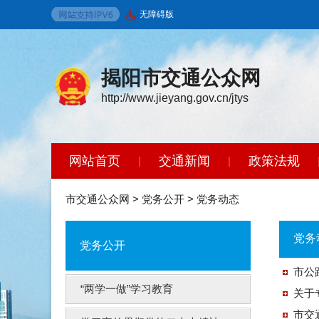
无障碍版
揭阳市交通公众网
http://www.jieyang.gov.cn/jtys
网站首页
交通新闻
政策法规
|
|
智能问答
|
市交通公众网
>
党务公开
>
党务动态
党务
党务公开
市公
“两学一做”学习教育
关于
市交