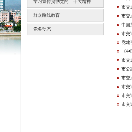
学习宣传贯彻党的二十大精神
市交
群众路线教育
市交
中国
党务动态
市交
党建
《中
市交
市公
市交
市交
市交
市交