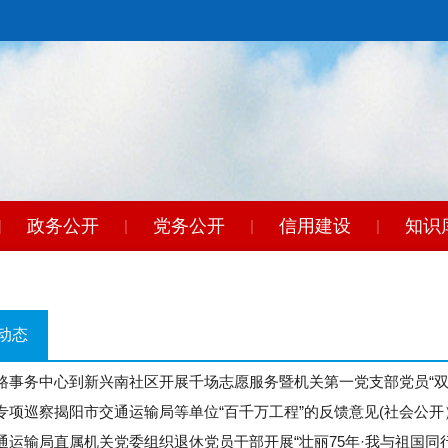
政务公开
党务公开
信用建设
知识
|
|
|
|
动态
路事务中心到新兴南社区开展千场志愿服务暨机关第一党支部党员“双
专项巡察揭阳市交通运输局等单位“百千万工程”的反馈意见(社会公开
通运输局直属机关党委组织退休党员干部开展“壮丽75年·我与祖国同行