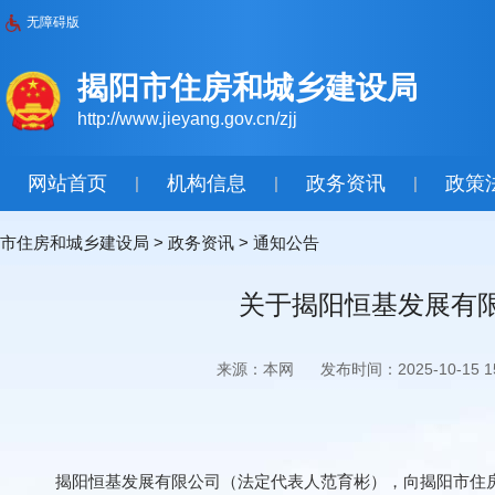
无障碍版
揭阳市住房和城乡建设局
http://www.jieyang.gov.cn/zjj
网站首页
机构信息
政务资讯
政策
|
|
|
市住房和城乡建设局
>
政务资讯
>
通知公告
关于揭阳恒基发展有
来源：本网
发布时间：2025-10-15 15
揭阳恒基发展有限公司（法定代表人范育彬），向揭阳市住房