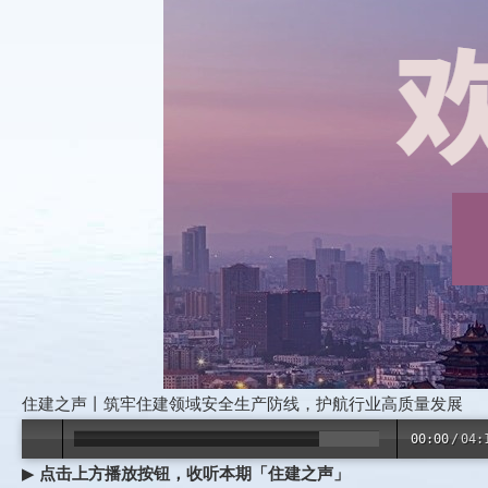
住建之声丨筑牢住建领域安全生产防线，护航行业高质量发展
00:00
/
04:
▶
点击上方播放按钮，收听本期
「住建之声」