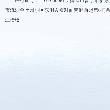
许可证号：L-GD-00081，揭阳市普宁市新
市流沙金叶园小区东侧Ａ幢对面南畔西起第6间
江怡玫。