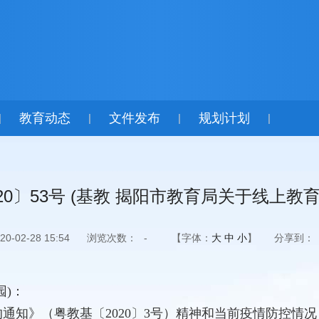
教育动态
文件发布
规划计划
|
|
|
|
20〕53号 (基教 揭阳市教育局关于线上教
-02-28 15:54
浏览次数：
-
【字体：
大
中
小
】
分享到：
园)：
知》（粤教基〔2020〕3号）精神和当前疫情防控情况