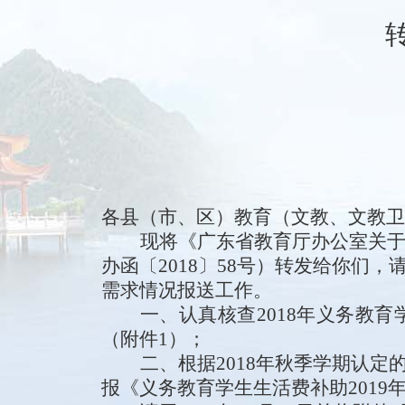
各县（市、区）教育（文教、文教卫
现将《
广东省教育厅办公室关
办函
〔201
8
〕
58
号
）转发给你们，
需求情况报送工作。
一、
认真
核查
2018年
义务教育
（附件
1
）；
二、
根据
2018年秋季学期认
报《义务教育学生生活费补助201
9