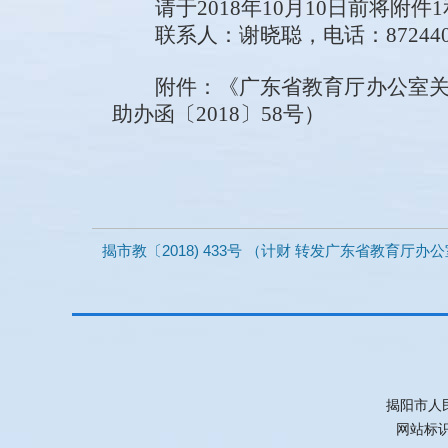
请于
2018年10月10日前将
联系人：谢晓聪，电话：87
244
附件
：
《
广东省教育厅办公室
助办函
〔201
8
〕
58
号
）
揭市教〔2018) 433号 （计财 转发广东省教育厅
揭阳市人
网站标识