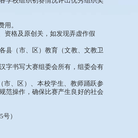
各学校组织初赛情况评出优秀组织奖
费用
。
、资格及原创关
，
如发现弄虚作假
各县（市、区）教
育（文教
、文教卫
汉字书写
大赛组委会所有，组委会有
（市、区）
、
本校学生
、教师
踊跃参
规范操作，确保比赛产生良好的社会
25
号）