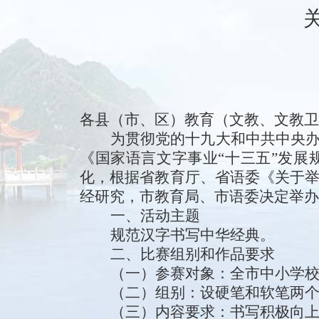
各县（市、区）教育（文教
、文教卫
为贯彻党的十九大和中共中央
《国家语言文字事业
“
十三五
”
发展
化
，
根据
省教育厅、省语委
《
关于
经研究，
市
教育
局、市语委
决定举办
一、活动主题
规范汉字书写中华经典。
二
、比赛组别和作品要求
（一）参赛对象：
全
市
中小学
（二）组别：
设硬笔和软笔两
（
三
）内容要求：
书写积极向