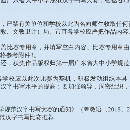
十
届广东省
大中小学
规范汉字书写大赛；根据各地
用
，
严禁有关单位和学校以此为名向师生收取任何
文教
、文教卫计
）局、市直各学校
应严把
作品内容
加盖比赛专用章
，
并填写空白内容。
比赛专用章由
格参考附件
3。
退还，获奖作品版权归
第十届广东省大中小学规范
各学校应以此次比赛为契机，积极发动组织本县
进汉字书写水平的提高；要加强领导，周密组织，
学规范汉字书写大赛的通知》（粤教语〔201
8
〕
范汉字书写
比
赛
推荐