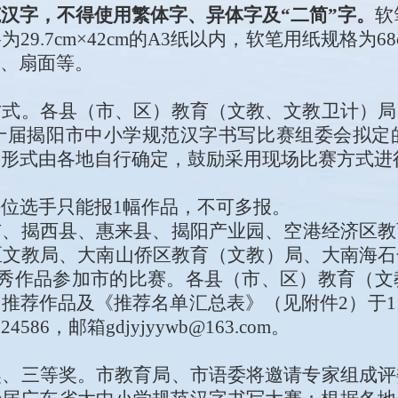
汉字，不得使用繁体字、异体字及“二简”字
。
软
格为
29.7cm×42cm
的
A3
纸以内
，
软笔用纸规格为
68
、扇面等。
方式。
各县（市、区）教育（文教
、文教卫计
）局
十
届
揭阳市中小学
规范汉字书写
比赛
组委会拟定
赛形式由各地自行确定，鼓励采用现场比赛方式进
每位选手只能报
1
幅作品，不可多报。
市
、
揭西县、惠来县、
揭阳产业园、空港经济区
教
区
文教局
、大南山侨区教育
（文教）
局
、大南海石
优秀作品参加市的比赛。各县（市、区）教育（文
赛
推荐作品及《推荐名
单
汇总表
》（见附件
2
）
于
1
724586
，
邮箱gdjyjyywb@163.com
。
奖、三等奖。市教育局
、市语委
将邀请专家组成评