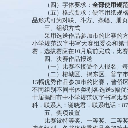
（
四
）字体要求：
全部
使用规范
（
五
）格式要求：
硬笔用纸规
品形式可为对联、斗方、条幅、册页
三、组织方式
采用选送作品
参加市的比
赛的
小学
规范汉字书写
大赛组委会
和
第
赛，选拔赛
应
在
10
月
底
前完成
，比
四、
决赛作品报送
（一）比
赛不接受个人报名。
（二）
榕城区、揭东
区
、普宁
1
5
幅优秀作品参加市的比赛，普侨
不同组别不同书体类别各选送5幅
十
届揭阳市
中小学
规范汉字书写比
科
，联系人：谢晓君，联系电话：
8
五、
奖项设置
比赛设
特等奖、
一等奖、二等