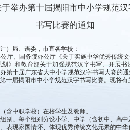
关于举办第十届揭阳市中小学规范汉
书写比赛的通知
计
）局
、语委
，市直各学校：
办公厅、国务院办公厅《关于实施中华优秀传统文
规划》和教育部关于加强规范汉字书写、开展书
举办第十届广东省大中小学规范汉字书写大赛的通
第
十
届揭阳市中小学规范汉字书写
比
赛
。
现将有
校
（
含中职学校
）
在校学生及教师。
个组别。每个组别分设小学、中学
（
含初中、高中
上、表现家国情怀、体现优秀传统文
化元素的中华