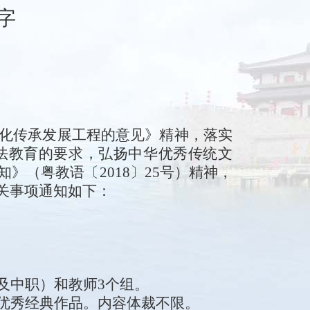
字
化传承发展工程的意见》精神，落实
法教育的要求，弘扬中华优秀传统文
知
》（粤教语〔201
8
〕
25号）
精神，
关事项通知如下：
及中职
）
和教师
3
个组。
优秀经典作品。内容体裁不限。