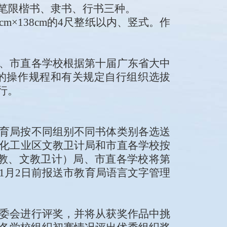
笔限楷书、隶书、行书三种。
cm×138cm
的
4
尺整纸以内、竖式。作
、市直各学校
根据
第
十
届
广东省大中
的操作规程和有关规定自行组织
选拔
行。
育局按不同组别不同书体类别各选送
化工业区文教卫计局
和市直各学校按
教
、文教卫计
）局、市直各学校将第
1
月
2
日
前报送
市教育局
语言文字管理
委会进行评奖，并将从获奖作品中挑