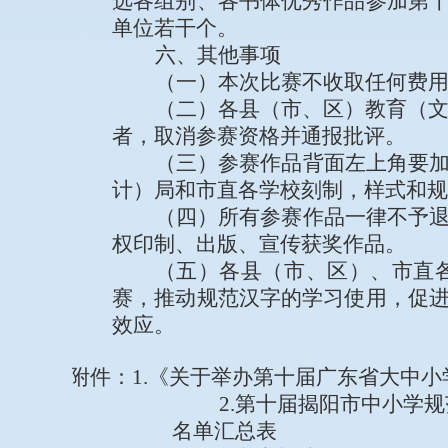
选各组别、各书体
优秀作品
参加第
单位若干
个
。
六
、其他事项
（一）
本次比赛不收取任何费
（二）
各县（市、区）教育（
者
，
取消参赛资格并通报批评。
（三）
参赛作品背面左上角要
计）
局
和
市直各学校
刻制，样式和规
（四）
所有参赛作品一律不予
权印制、出版、宣传获奖作品。
（五）
各县（市、区）、市直
赛，推动规范汉字的学习使用，促
效应。
附件：
1.《
关于举办第
十
届广东省
大
中小
2.
第
十
届
揭阳市中小学
规
名单汇总
表