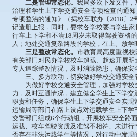
二是
管理
常态化。
我局多次下发文件，
治理和学生上下学交通安全专项检查的通知
专项整治的通知》（
揭校车联办〔2018〕
2
记造册上报，同时，要求各学校要与学生家
行车上下学和不满18周岁未取得驾驶资格
人；地处交通复杂路段的学校，在上、放学
三是整改常态化。
市教育局高
度重视校
有关部门对民办学校校车超载、超速开展明
专人追踪整改情况，及时消除隐患，确保安
三、多方联动，切实做好学校交通安全
为做好学校交通安全管理，加强对学校
力，及时互通情况，建立健全学生上下学交
职责和任务，确保学生上下学交通安全实现
运输局等部门在路上设点对运载学生上下学车
交警部门组成6个行动组，开展校车安全路
运载、校车驾驶资质及准驾不相符、未进行
否存在非法运载学生等情况，对行动中发现