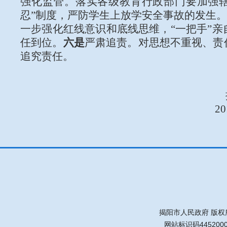
强化监管。落实各级教育行政部门要加强
忍”制度，严防学生上放学安全事故的发生
一步强化红线意识和底线思维，“一把手”
任到位。
六是
严肃追责。对思想不重视、责
追究责任。
2
揭阳市人民政府 版权
网站标识码445200