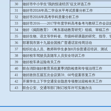
做好市中小学生
“
我的悦读经历
”
征文评选工作
30
做好市
2016
31
年高二学业水平考试质量分析工作
做好市
2016
32
年高考学科质量分析工作
做好市
33
2016
——
2017
学年度学科高考备考与教研工作会议
做好《揭阳教育》《粤东基础教育研究》组稿、审稿工作
34
做好生物、语文等学科省、市级科研课题的研究、指导、
35
36
部署我市第十九届全国推广普通话宣传周活动
37
组织社会人员、教师和学生参加
8
月份普通话培训、测试
做好校车驾驶员及随车人员安全培训工作
38
39
做好校车承运险有关工作
40
联合消防做好教育系统夏季消防检查和专项治理工作
41
做好政协五届五次会议第
59
、
60
号提案答复工作
开展学生上下学交通安全隐患专项整治迎检有关工作
42
43
联合公安、交通等部门制订校车许可实施办法