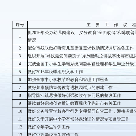
序号
主
要
工
作
议
抓
2016
年公办幼儿园建设、义务教育“全面改薄”和薄弱
1
情况
2
配合市残联做好听障儿童康复需求救助情况调研准备工作
3
组织开展“寻找最爱阅读孩子”系列活动之讲故事比赛市级
4
完成全国中小学生学籍系统问题学籍处理和学生毕业升级
5
做好
2016
年秋季组织入学工作
6
加强全市中小学校节粮教育和管理工作检查
7
做好禁毒预防宣传教育进校园试点的创建工作
8
指导隆江镇尽快做好创强验收存在问题的整改工作
9
继续做好启动创建推进教育现代化先进市有关工作
10
做好义务教育学校办学行为专项督导自查工作，迎接省督
11
做好关于开展中小学有偿补课治理的情况专项督导工作
12
做好今年学生军训工作
13
做好中职学校招生宣传工作