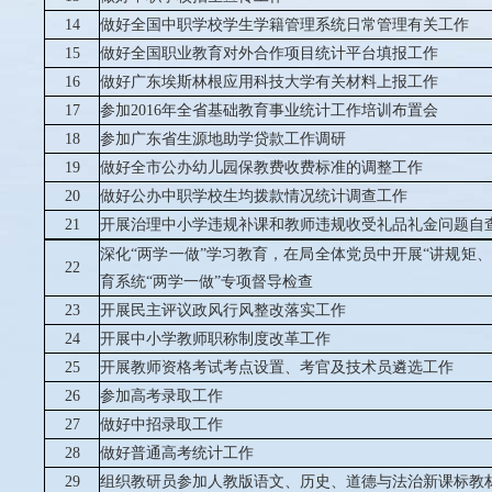
14
做好全国中职学校学生学籍管理系统日常管理有关工作
15
做好全国职业教育对外合作项目统计平台填报工作
16
做好广东埃斯林根应用科技大学有关材料上报工作
17
参加
2016
年全省基础教育事业统计工作培训布置会
18
参加广东省生源地助学贷款工作调研
19
做好全市公办幼儿园保教费收费标准的调整工作
20
做好公办中职学校生均拨款情况统计调查工作
21
开展治理中小学违规补课和教师违规收受礼品礼金问题自
深化“两学一做”学习教育，在局全体党员中开展“讲规矩
22
育系统“两学一做”专项督导检查
23
开展民主评议政风行风整改落实工作
24
开展中小学教师职称制度改革工作
25
开展教师资格考试考点设置、考官及技术员遴选工作
26
参加高考录取工作
27
做好中招录取工作
28
做好普通高考统计工作
组织教研员参加人教版语文、历史、道德与法治新课标教
29