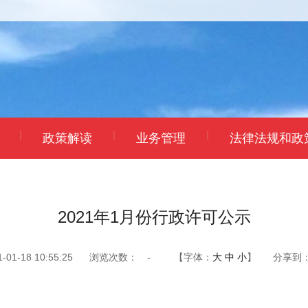
|
|
|
政策解读
业务管理
法律法规和政
|
南
2021年1月份行政许可公示
1-18 10:55:25
浏览次数：
-
【字体：
大
中
小
】
分享到