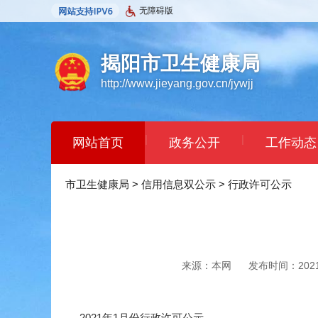
无障碍版
揭阳市卫生健康局
http://www.jieyang.gov.cn/jywjj
|
|
网站首页
政务公开
工作动态
|
|
市卫生健康局
依申请公开
>
信用信息双公示
民意征集
>
行政许可公示
办事指
来源：本网
发布时间：2021-0
2021年1月份行政许可公示