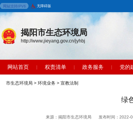
无障碍版
揭阳市生态环境局
http://www.jieyang.gov.cn/jyhbj
网站首页
权责清单
政务服务
党的
|
|
|
环境保护标准
政策法规
开放广东
|
|
|
市生态环境局
>
环境业务
>
宣教法制
绿
来源：揭阳市生态环境局
发布时间：2022-05-