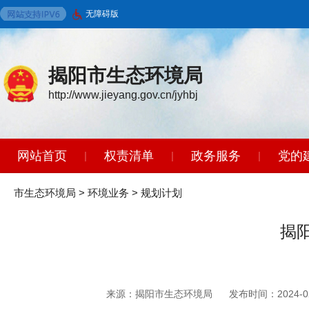
无障碍版
揭阳市生态环境局
http://www.jieyang.gov.cn/jyhbj
网站首页
权责清单
政务服务
党的
|
|
|
环境保护标准
政策法规
开放广东
|
|
|
市生态环境局
>
环境业务
>
规划计划
揭
来源：揭阳市生态环境局
发布时间：2024-02-