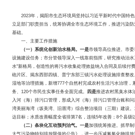
2023年，揭阳市生态环境局坚持以习近平新时代中国特色
立足部门职责担当，统筹协调全市生态环境工作，推进污染防
基础。
一、主要工作措施
（一）系统化创新治水格局
。
一是
市领导高位推进。市委
设施建设任务；市分管领导深入一线靠前指挥，研究推动治水
水”新格局，创造性的将污水收集处理效益纳入合同及后续付
砲片区、揭东西部四镇、普宁东部三镇污水处理设施排查整改
湿地等治理措施，新增777个自然村完成农村生活污水治理，累
务、120个市民生实事任务全面完成。
四是
推进农村黑臭水体
入河（海）排污口管理，形成入河（海）排污口管理台账和问
湾美丽海湾（坂美湾、旧厝湾）综合整治项目（三期）建设。11
达目标；水质改善幅度全省排第7名，连续5年改善；8个县级以
（二）条块化互动预判治气
。
一是
加强统筹推进。抓早制
大气污染物特别排放限值的公告》，进一步压减氮氧化物排放