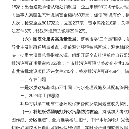
18家；出台道歉承诺从轻处罚制度，企业申请98宗均予以办理
向当事人索赔生态环境损害金额约60万元，促使“环境有价，
人次，检查企业8017家次，立案237宗，责令整改218家
法案件6宗，移送环境污染犯罪案件2宗。
（
六
）
图表化服务高质量发展
。
落实市委“三个最”服务
导业主及时疏通堵点难点，提前避让环境敏感区域，避免触碰法
决一批重大项目总量指标来源。组织开展全市排污单位自行监
排污许可证质量审核353张；全市排污许可限期整改企业共1
市共审批建设项目环评文件245个，核发排污许可证468个、辐
二、存在问题
一是
水质达标基础仍不牢固，污水处理设施及其配套管网
三、2024年工作思路
我局将以第二轮省生态环境保护督察反馈问题整改为契机，
（
一
）
补短板强弱项打好水污染防治攻坚
。
持续加大考核
图作战、分区推进”，全力推动榕江北部、中部水质净化厂完
切做好国控水质自动监测站运维保障，实时分析研判监测数据