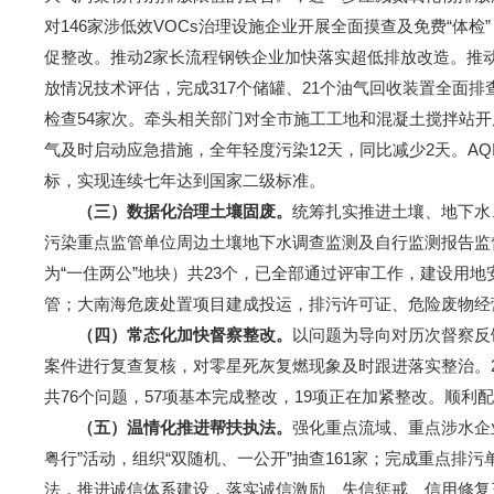
对146家涉低效VOCs治理设施企业开展全面摸查及免费“体
促整改。推动2家长流程钢铁企业加快落实超低排放改造。推动
放情况技术评估，完成317个储罐、21个油气回收装置全面
检查54家次。牵头相关部门对全市施工工地和混凝土搅拌站
气及时启动应急措施，全年轻度污染12天，同比减少2天。AQI达
标，实现连续七年达到国家二级标准。
（三）数据化治理土壤固废
。
统筹扎实推进土壤、地下水
污染重点监管单位周边土壤地下水调查监测及自行监测报告监
为“一住两公”地块）共23个，已全部通过评审工作，建设用
管；大南海危废处置项目建成投运，排污许可证、危险废物经
（四）
常态化
加快督察整改。
以问题为导向对历次督察反
案件进行复查复核，对零星死灰复燃现象及时跟进落实整治。201
共76个问题，57项基本完成整改，19项正在加紧整改。顺
（
五
）
温情化
推进帮扶执法。
强化重点流域、重点涉水企
粤行”活动，组织“双随机、一公开”抽查161家；完成重点排污
法，推进诚信体系建设，落实诚信激励、失信惩戒、信用修复