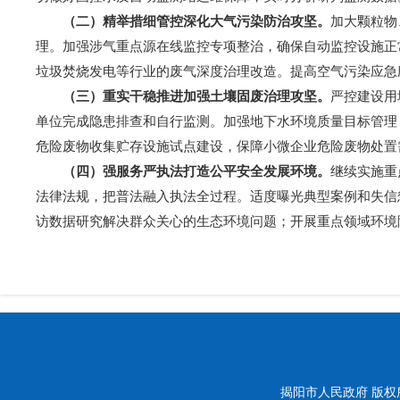
（
二
）
精举措细管控深化大气污染防治攻坚
。
加大颗粒物
理。加强涉气重点源在线监控专项整治，确保自动监控设施正
垃圾焚烧发电等行业的废气深度治理改造。提高空气污染应急
（
三
）重实干稳推进加强土壤固废
治理攻坚
。
严控建设用
单位完成隐患排查和自行监测。加强地下水环境质量目标管理
危险废物收集贮存设施试点建设，保障小微企业危险废物处置
（
四
）
强服务严执法打造公平安全发展环境
。
继续实施重
法律法规，把普法融入执法全过程。适度曝光典型案例和失信
访数据研究解决群众关心的生态环境问题；开展重点领域环境
揭阳市人民政府 版权