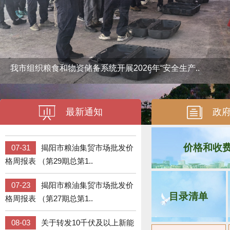
07-23
揭阳市粮油集贸市场批发价
格周报表 （第27期总第1..
08-03
关于转发10千伏及以上新能
我市组织粮食和物资储备系统开展2026年“安全生产..
源可持续发展价格结算机制..
08-03
揭阳市发展和改革局关于新
最新通知
政
建粤东城际铁路“一环一射线..
07-31
揭阳市粮油集贸市场批发价
价格和收
格周报表 （第29期总第1..
07-23
揭阳市粮油集贸市场批发价
格周报表 （第27期总第1..
目录清单
08-03
关于转发10千伏及以上新能