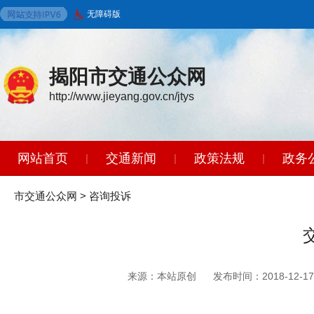
无障碍版
揭阳市交通公众网
http://www.jieyang.gov.cn/jtys
网站首页
交通新闻
政策法规
政务
|
|
|
智能问答
|
市交通公众网
>
咨询投诉
来源：本站原创
发布时间：2018-12-17 