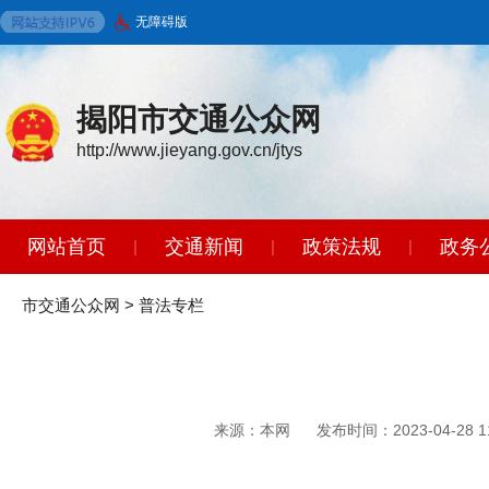
无障碍版
揭阳市交通公众网
http://www.jieyang.gov.cn/jtys
网站首页
交通新闻
政策法规
政务
|
|
|
智能问答
|
市交通公众网
>
普法专栏
来源：本网
发布时间：2023-04-28 11