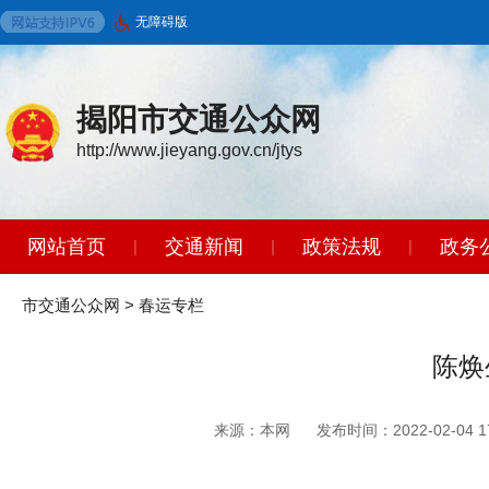
无障碍版
揭阳市交通公众网
http://www.jieyang.gov.cn/jtys
网站首页
交通新闻
政策法规
政务
|
|
|
智能问答
|
市交通公众网
>
春运专栏
陈焕
来源：本网
发布时间：2022-02-04 17