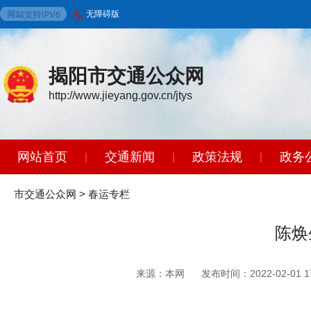
无障碍版
揭阳市交通公众网
http://www.jieyang.gov.cn/jtys
网站首页
交通新闻
政策法规
政务
|
|
|
智能问答
|
市交通公众网
>
春运专栏
陈焕
来源：本网
发布时间：2022-02-01 17