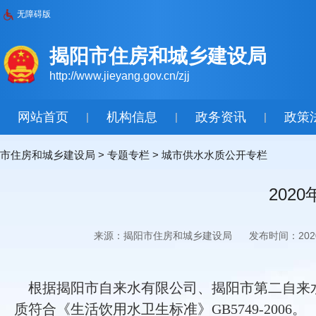
无障碍版
揭阳市住房和城乡建设局
http://www.jieyang.gov.cn/zjj
网站首页
机构信息
政务资讯
政策
|
|
|
市住房和城乡建设局
>
专题专栏
>
城市供水水质公开专栏
202
来源：揭阳市住房和城乡建设局
发布时间：2020-
根据揭阳市自来水有限公司、揭阳市第二自来水
质符合《生活饮用水卫生标准》GB5749-2006。