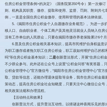
住房公积金管理条例>的决定》（国务院第350号令）第一次修订
则、机构及其职责、缴存、提取和使用、监督、罚则、附则共七
例，一直是全国住房公积金缴存、使用和管理的基本法律依据。
5.《揭阳市住房公积金个人自愿缴存业务规范》。为进一步扩
移人口、自由职业者、个体工商户及其他灵活就业人员纳入住房
没有工作单位的人民群众，只要在揭阳市缴存养老保险累计6个
6.普及住房公积金相关基本知识，提高市民维护自身权益意
为职工缴存或者拖欠职工住房公积金，职工该如何维护自己的权利
吗”等住房公积金基本知识；
二是
创新普法形式，开展“住房公积
不少群众参与。此外还在公众号上设置“公积金问答”有奖答题，
公积金管理中心”官方微信号，“揭阳市住房公积金管理中心”官
取、贷款等信息，还能办理退休提取等业务，我市住房公积金最
策动态，提高住房公积金社会知晓度，只要关注中心微信公众号
相关政策法规和办理流程。
【活动特点和效果】
创新普法方式，提升普法互动性。以猜谜这种喜闻乐见的形式