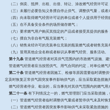
（二）倒卖、抵押、出租、出借、转让、涂改燃气经营许可证
（三）未履行必要告知义务擅自停止供气、调整供气量，或者
（四）向未取得燃气经营许可证的单位或者个人提供用于经营
（五）在不具备安全条件的场所储存燃气；
（六）要求燃气用户购买其指定的产品或者接受其提供的服务
（七）擅自为非自有气瓶充装燃气；
（八）销售未经许可的充装单位充装的瓶装燃气或者销售充装
（九）冒用其他企业名称或者标识从事燃气经营、服务活动。
第十九条
管道燃气经营者对其供气范围内的市政燃气设施、建
管道燃气经营者应当按照供气、用气合同的约定，对单位燃气
第二十条
管道燃气经营者因施工、检修等原因需要临时调整供
定及时恢复正常供气因突发事件影响供气的，应当采取紧急措施
燃气经营者停业、歇业的，应当事先对其供气范围内的燃气用户
第二十一条
有下列情况之一的，燃气管理部门应当采取措施，
（一）管道燃气经营者临时调整供气量或者暂停供气未及时恢
（二）管道燃气经营者因突发事件影响供气未采取紧急措施的