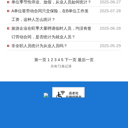
单位季节性停业、放假，从业人员如何统计？
2025-08-27
A单位签劳动合同只交保险，在B单位工作发
2025-07-28
工资，这种人怎么统计？
旅游企业在旺季大量聘请临时人员，均没有签
2025-06-28
订劳动合同，是否统计为就业人员？
非全职人员统计为从业人员吗？
2025-05-29
第一页
1
2
3
4
5
下一页
最后一页
共有72条记录
电脑版
|
网站首页
|
关于我们
|
站点地图
揭阳市人民政府 版权所有 主办：揭阳市人民政府办公室 承办：揭阳市
政务服务和数据管理局
wz8235169@163.com
网站标识码