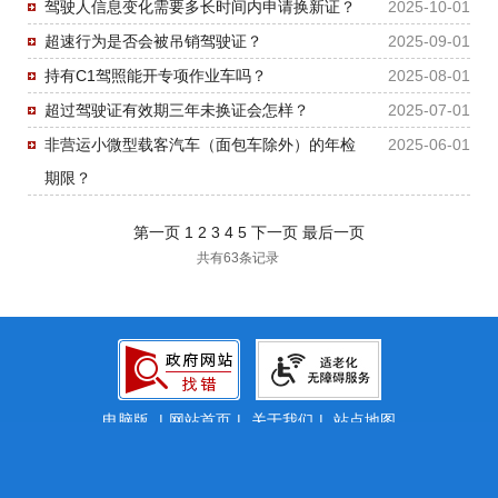
驾驶人信息变化需要多长时间内申请换新证？
2025-10-01
超速行为是否会被吊销驾驶证？
2025-09-01
持有C1驾照能开专项作业车吗？
2025-08-01
超过驾驶证有效期三年未换证会怎样？
2025-07-01
非营运小微型载客汽车（面包车除外）的年检
2025-06-01
期限？
第一页
1
2
3
4
5
下一页
最后一页
共有63条记录
电脑版
|
网站首页
|
关于我们
|
站点地图
揭阳市人民政府 版权所有 主办：揭阳市人民政府办公室 承办：揭阳市
政务服务和数据管理局
wz8235169@163.com
网站标识码